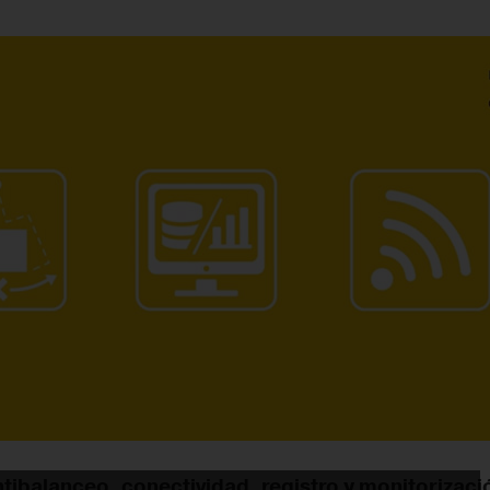
ntibalanceo, conectividad, registro y monitorizaci