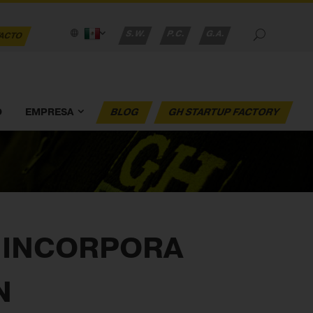
S.W.
P.C.
G.A.
ACTO
O
EMPRESA
BLOG
GH STARTUP FACTORY
 INCORPORA
N