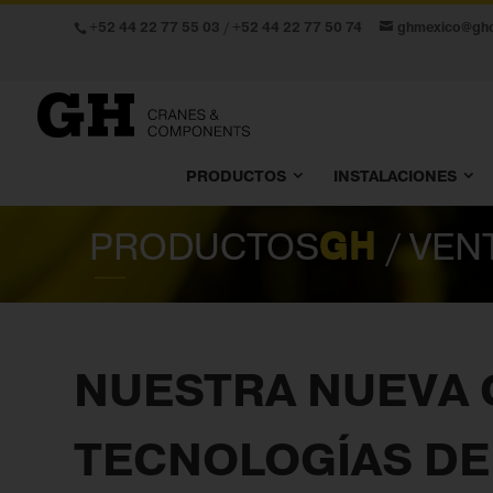
+52 44 22 77 55 03
/
+52 44 22 77 50 74
ghmexico@gh
PRODUCTOS
INSTALACIONES
PRODUCTOS
GH
/ VEN
NUESTRA NUEVA
TECNOLOGÍAS DE