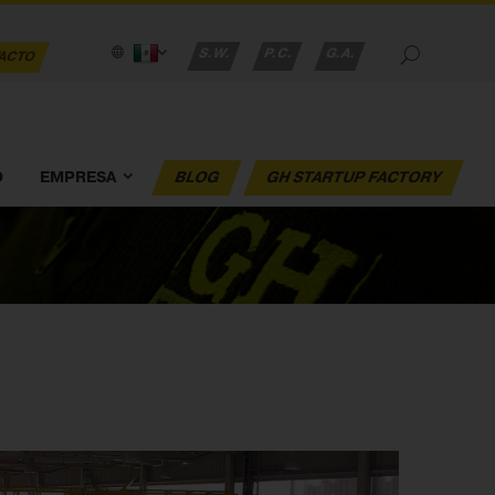
S.W.
P.C.
G.A.
ACTO
O
EMPRESA
BLOG
GH STARTUP FACTORY