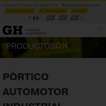
+52 44 22 77 55 03
/
+52 44 22 77 50 74
ghmexico@ghcranes.com
SOLICITUD DE OFERTA
Parts & Accesories
CONTACTO
S.W.
P.C.
G.A.
PRODUCTOS
GH
PÓRTICO
AUTOMOTOR