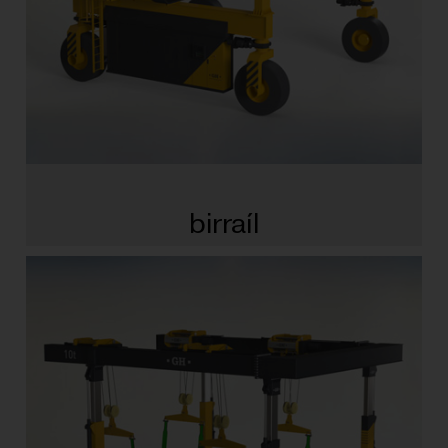
birraíl