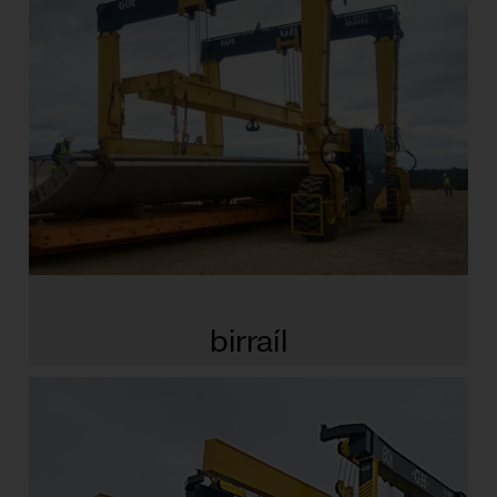
birraíl