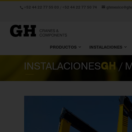
+52 44 22 77 55 03
/
+52 44 22 77 50 74
ghmexico@gh
PRODUCTOS
INSTALACIONES
INSTALACIONES
GH
/ 