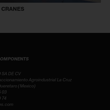
H CRANES
 COMPONENTS
 SA DE CV
accionamiento Agroindustrial La Cruz
ueretaro (Mexico)
5 03
0 74
es.com