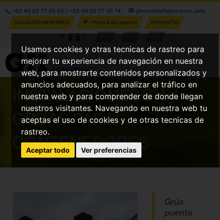
+52 44 22 77 55 03
/
+52 44 22 77 50 74
ghmexico@ghcranes.com
SOLICITUD DE OFERTA
Parts & Accesories
CONTACTO
S.W.
P.C.
G.A.
Usamos cookies y otras tecnicas de rastreo para
mejorar tu experiencia de navegación en nuestra
web, para mostrarte contenidos personalizados y
anuncios adecuados, para analizar el tráfico en
INSTALACIONES
GH
/
nuestra web y para comprender de donde llegan
nuestros visitantes. Navegando en nuestra web tu
GRÚAS PARA
aceptas el uso de cookies y de otras tecnicas de
rastreo.
CONTENEDORES
Aceptar todo
Ver preferencias
Grúa
puente