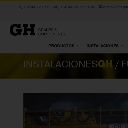
+52 44 22 77 55 03
/
+52 44 22 77 50 74
ghmexico@gh
PRODUCTOS
INSTALACIONES
INSTALACIONES
GH
/ 