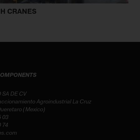
GH CRANES
 COMPONENTS
 SA DE CV
accionamiento Agroindustrial La Cruz
ueretaro (Mexico)
5 03
0 74
es.com